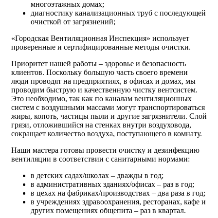
многоэтажных домах;
диагностику канализационных труб с последующей
очисткой от загрязнений;
«Городская Вентиляционная Инспекция» использует
проверенные и сертифицированные методы очистки.
Приоритет нашей работы – здоровье и безопасность
клиентов. Поскольку большую часть своего времени
люди проводят на предприятиях, в офисах и домах, мы
проводим быструю и качественную чистку вентсистем.
Это необходимо, так как по каналам вентиляционных
систем с воздушными массами могут транспортироваться
жиры, копоть, частицы пыли и другие загрязнители. Слой
грязи, отложившийся на стенках внутри воздуховода,
сокращает количество воздуха, поступающего в комнату.
Наши мастера готовы провести очистку и дезинфекцию
вентиляции в соответствии с санитарными нормами:
в детских садах/школах – дважды в год;
в административных зданиях/офисах – раз в год;
в цехах на фабриках/производствах – два раза в год;
в учреждениях здравоохранения, ресторанах, кафе и
других помещениях общепита – раз в квартал.