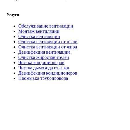
Услуги
Обслуживание вентиляции
Монтаж вентиляции
Очистка вентиляции
Очистка вентиляции от пыли
Очистка вентиляции от жира
Дезинфекция вентиляции
Очистка жироуловителей
Чистка кондиционеров
Чистка дымохода от сажи
Дезинфекция кондиционеров
Промывка трубопровода
Дезинфекция резервуаров питьевой воды
Тепловизионное обследование
Телеинспекция вентиляции
Обследование вентиляции
Зачистка резервуара от нефтепродуктов